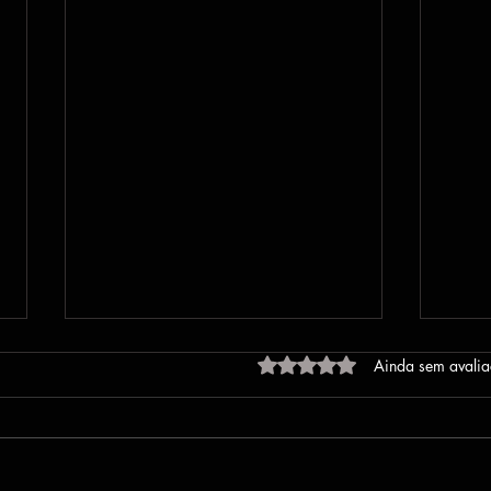
Produção Musical É Muito
Avaliado com 0 de 5 estrel
Ainda sem avali
Mais do que Você Pensa
Neste vídeo, compartilho uma
reflexão sobre o papel que a
produção musical pode ocupar na