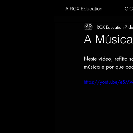
A RGX Education
O C
RGX Education
7 de
A Música
Neste vídeo, reflito
música e por que cad
https://youtu.be/e5MV